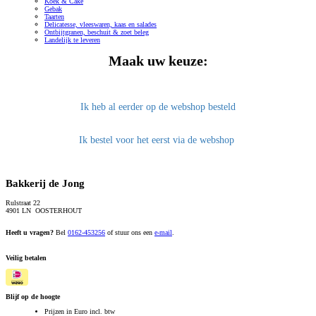
Koek & Cake
Gebak
Taarten
Delicatesse, vleeswaren, kaas en salades
Ontbijtgranen, beschuit & zoet beleg
Landelijk te leveren
Maak uw keuze:
Ik heb al eerder op de webshop besteld
Ik bestel voor het eerst via de webshop
Bakkerij de Jong
Rulstraat 22
4901 LN OOSTERHOUT
Heeft u vragen?
Bel
0162-453256
of stuur ons een
e-mail
.
Veilig betalen
Blijf op de hoogte
Prijzen in Euro incl. btw