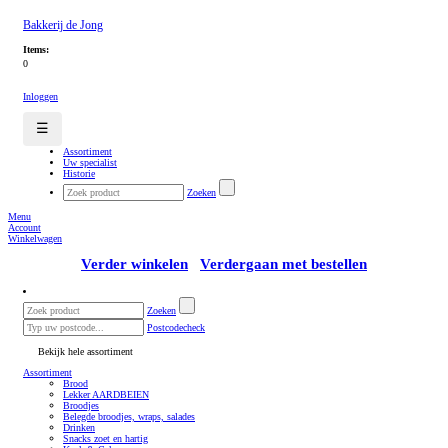
Bakkerij de Jong
Items:
0
Inloggen
☰
Assortiment
Uw specialist
Historie
Zoeken
Menu
Account
Winkelwagen
Verder winkelen
Verdergaan met bestellen
Zoeken
Postcodecheck
Bekijk hele assortiment
Assortiment
Brood
Lekker AARDBEIEN
Broodjes
Belegde broodjes, wraps, salades
Drinken
Snacks zoet en hartig